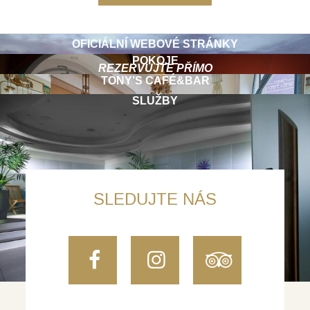
OFICIÁLNÍ WEBOVÉ STRÁNKY
POKOJE
REZERVUJTE PŘÍMO
TONY’S CAFÉ&BAR
SLUŽBY
SLEDUJTE NÁS
Facebook
Instagram
TripAdvi