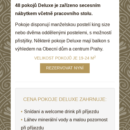
48 pokojů Deluxe je zařízeno secesním
nábytkem včetně pracovního stolu.
Pokoje disponují manželskou postelí king size
nebo dvěma oddělenými postelemi, s možností
přistýlky. Některé pokoje Deluxe mají balkon s
výhledem na Obecní dům a centrum Prahy.
2
VELIKOST POKOJŮ JE 19-24 M
REZERVOVAT NYNÍ
CENA POKOJE DELUXE ZAHRNUJE:
Snídani a welcome drink při příjezdu
Láhev minerální vody a malou pozornost
při příjezdu