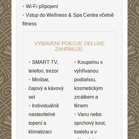
Wi-Fi připojení
Vstup do Wellness & Spa Centra včetně
fitness
VYBAVENÍ POKOJE DELUXE
ZAHRNUJE:
SMART TV,
Koupelnu s
telefon, trezor
vyhřívanou
Minibar,
podlahou,
čajový a kávový
kosmetickým
set
zrcátkem a
Individuálně
fénem
nastavitelné
Vanu nebo
topení a
sprchový kout,
klimatizaci
toaletu a v