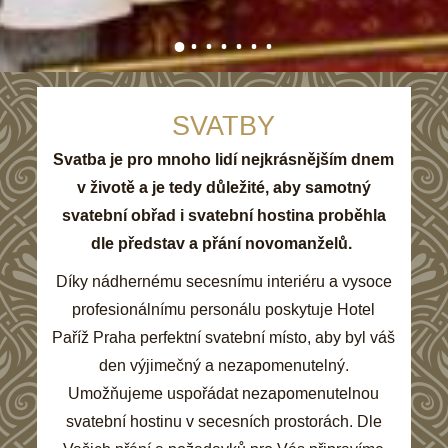
SVATBY
Svatba je pro mnoho lidí nejkrásnějším dnem
v životě a je tedy důležité, aby samotný
svatební obřad i svatební hostina proběhla
dle představ a přání novomanželů.
Díky nádhernému secesnímu interiéru a vysoce
profesionálnímu personálu poskytuje Hotel
Paříž Praha perfektní svatební místo, aby byl váš
den výjimečný a nezapomenutelný.
U
možňujeme uspořádat nezapomenutelnou
svatební hostinu v secesních prostorách. Dle