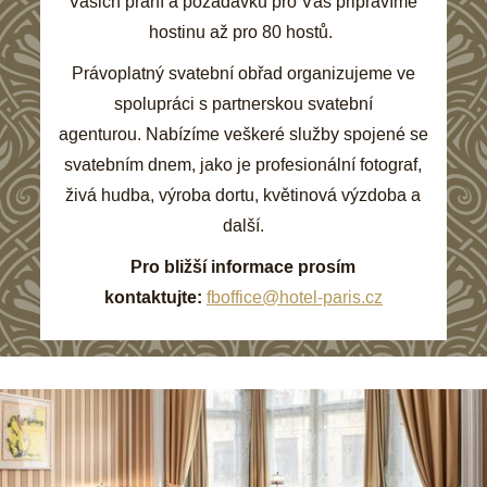
Vašich přání a požadavků pro Vás připravíme
hostinu až pro 80 hostů.
Právoplatný svatební obřad organizujeme ve
spolupráci s partnerskou svatební
agenturou. Nabízíme veškeré služby spojené se
svatebním dnem, jako je profesionální fotograf,
živá hudba, výroba dortu, květinová výzdoba a
další.
Pro bližší informace prosím
kontaktujte:
fboffice@hotel-paris.cz