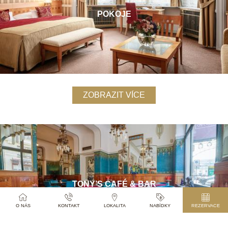
POKOJE
ZOBRAZIT VÍCE
TONY’S CAFÉ & BAR
O NÁS
KONTAKT
LOKALITA
NABÍDKY
REZERVACE