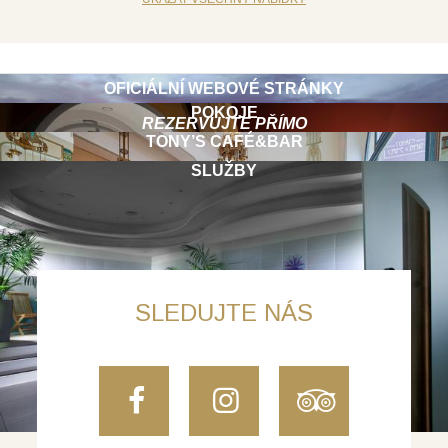
OFICIÁLNÍ WEBOVÉ STRÁNKY
POKOJE
REZERVUJTE PŘÍMO
TONY’S CAFÉ&BAR
SLUŽBY
SLEDUJTE NÁS
Facebook
Instagram
TripAdvi