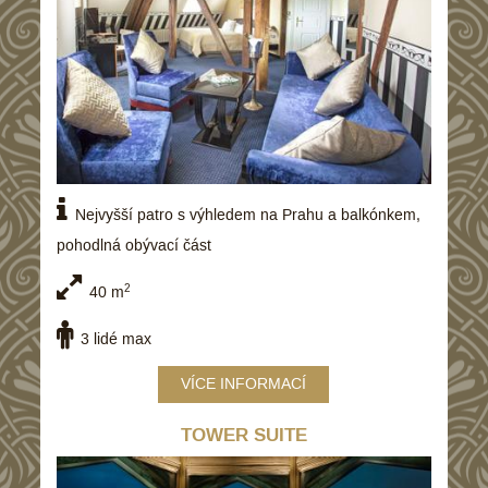
Nejvyšší patro s výhledem na Prahu a balkónkem,
pohodlná obývací část
2
40 m
3 lidé max
VÍCE INFORMACÍ
TOWER SUITE