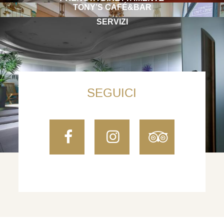
TONY’S CAFÉ&BAR
SERVIZI
SEGUICI
Facebook
Instagram
TripAdvi