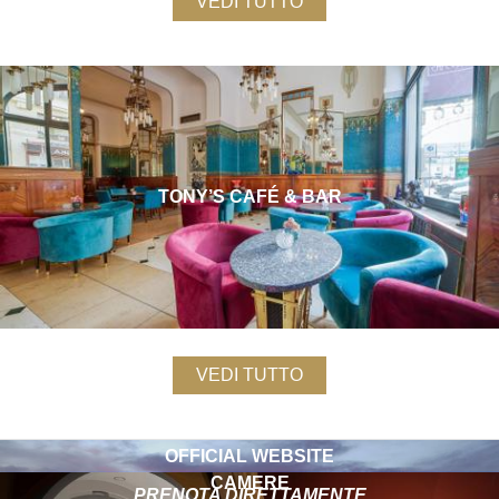
VEDI TUTTO
TONY’S CAFÉ & BAR
VEDI TUTTO
OFFICIAL WEBSITE
CAMERE
PRENOTA DIRETTAMENTE