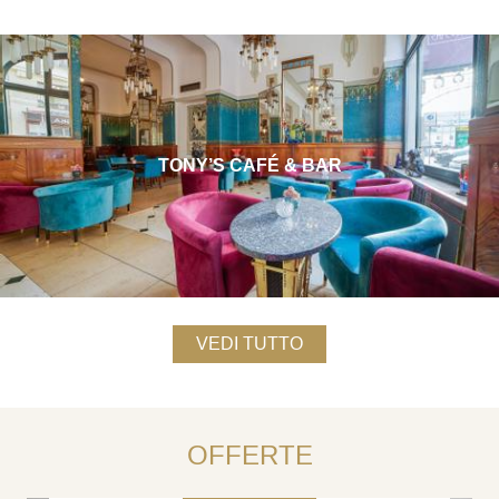
TONY’S CAFÉ & BAR
VEDI TUTTO
SOGGIORNA 3 NOTTI E RISPARMIA IL
FINO AL 25% - NON È RIMBORSABILE
OFFERTE
PRENOTA