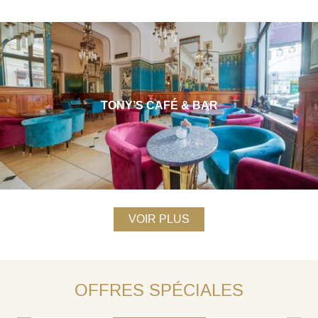
TONY’S CAFÉ & BAR
VOIR PLUS
SÉJOURNEZ 3 NUITS ET ÉCONOMISEZ
JUSQU'À 25% - NON RESTITUABLE
OFFRES SPÉCIALES
RÉSERVEZ