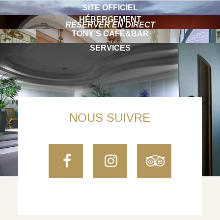
SITE OFFICIEL
HÉBERGEMENT
RÉSERVER EN DIRECT
TONY’S CAFÉ&BAR
SERVICES
NOUS SUIVRE
Facebook
Instagram
TripAdvi