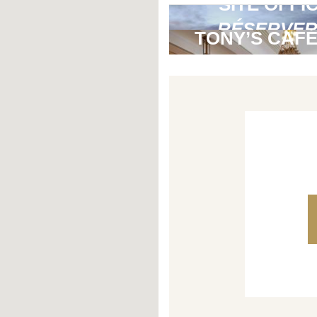
SITE OFFI
RÉSERVER
TONY’S CAF
DIRECT