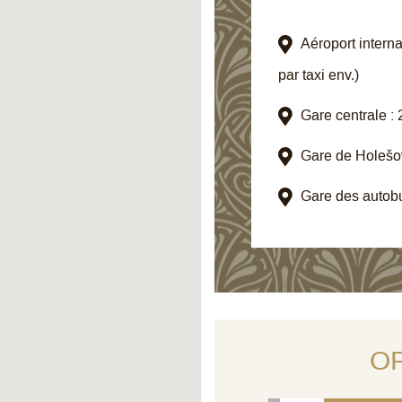
Aéroport intern
par taxi env.)
Gare centrale : 
Gare de Holešovi
Gare des autobus
SÉJOURNEZ 3 NUITS
SÉJOURNEZ 
ET ÉCONOMISEZ 15%
ET ÉCONO
- ANNULATION
JUSQU'À 25
O
GRATUITE
RESTITU
RÉSERVEZ
RÉSER