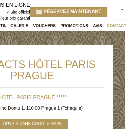
S EN LIGNE
FRAN
RÉSERVEZ MAINTENANT
✓
Site officiel
lleur prix garanti
NTS
GALERIE
VOUCHERS
PROMOTIONS
AVIS
CONTACT
ACTS HÔTEL PARIS
PRAGUE
HOTEL PARIS PRAGUE *****
ího Domu 1
,
110 00
Prague 1
(
Tchéquie
)
OUVRIR DANS GOOGLE MAPS