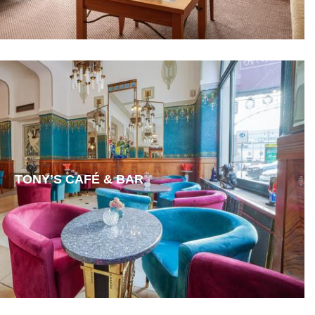
TONY’S CAFÉ & BAR