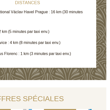
DISTANCES
ational Václav Havel Prague : 16 km (30 minutes
2 km (5 minutes par taxi env.)
ce : 4 km (8 minutes par taxi env.)
 Florenc : 1 km (3 minutes par taxi env.)
3 NUITS
SÉ
MISEZ
MEMORABLE STAY
ET
% - NON
WITH 3-COURSE
FFRES SPÉCIALES
ABLE
MENU
VEZ
RÉSERVEZ