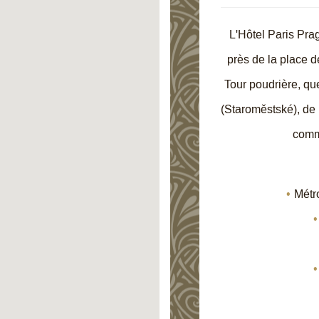
L'Hôtel Paris Pra
près de la place d
Tour poudrière, que
(Staroměstské), de 
comm
Métr