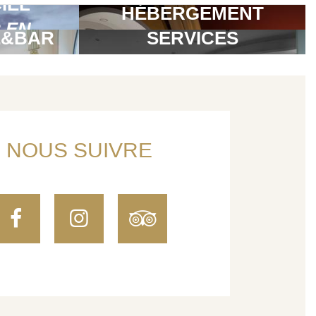
CIEL
HÉBERGEMENT
 EN
É&BAR
SERVICES
NOUS SUIVRE
Facebook
Instagram
TripAdvisor