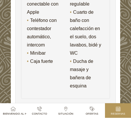
conectable con
regulable
Apple
Cuarto de
Teléfono con
baño con
contestador
calefacción en
automático,
el suelo, dos
intercom
lavabos, bidé y
Minibar
WC
Caja fuerte
Ducha de
masaje y
bañera de
esquina
BIENVENIDO AL HOTEL PARIS PRAGUE
CONTACTO
SITUACIÓN
OFERTAS
RESERVAS