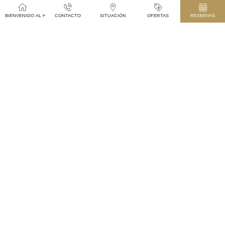
HABITACIONES
BIENVENIDO AL HOTEL PARIS PRAGUE
CONTACTO
SITUACIÓN
OFERTAS
RESERVAS
VER MÁS
TONY’S CAFÉ & BAR