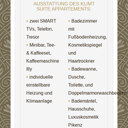
AUSSTATTUNG DES KLIMT
SUITE APPARTEMENTS:
zwei SMART
Badezimmer
TVs, Telefon,
mit
Tresor
Fußbodenheizung,
Minibar, Tee-
Kosmetikspiegel
& Kaffeeset,
und
Kaffeemaschine
Haartrockner
Illy
Badewanne,
individuelle
Dusche,
einstellbare
Toilette, und
Heizung und
Doppelmarmorwaschbecken
Klimaanlage
Bademäntel,
Hausschuhe,
Luxuskosmetik
Pikenz