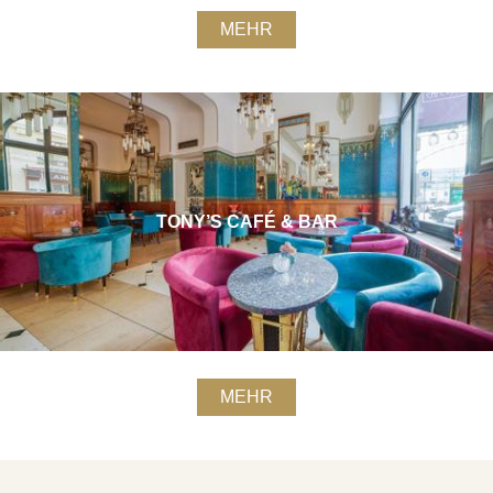
MEHR
TONY’S CAFÉ & BAR
MEHR
BUCHEN SIE 3 NÄCHTE ODER MEHR
UND SIE ERHALTEN BIS ZU 25% RABATT