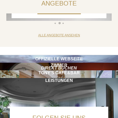
- NICHT RÜCKERSTATTET
ANGEBOTE
JETZT BUCHEN
ALLE ANGEBOTE ANSEHEN
OFFIZIELLE WEBSEITE
ZIMMER
DIREKT BUCHEN
TONY’S CAFÉ&BAR
LEISTUNGEN