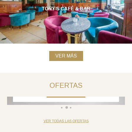
TONY’S CAFÉ & BAR
VER MÁS
RESERVE 3 NOCHES Y AHORRA HASTA
UN 25% - NO ES REEMBOLSABLE
OFERTAS
RESERVAR
VER TODAS LAS OFERTAS