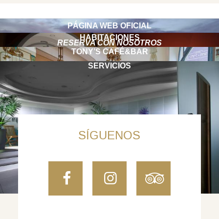
PÁGINA WEB OFICIAL
HABITACIONES
RESERVA CON NOSOTROS
TONY’S CAFÉ&BAR
SERVICIOS
SÍGUENOS
Facebook
Instagram
TripAdvi