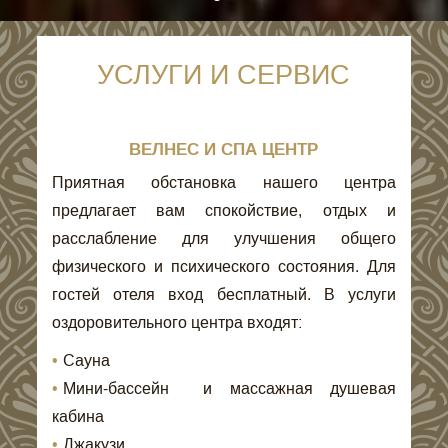
УСЛУГИ И СЕРВИС
CONTENT
ВЕЛНЕС И СПА ЦЕНТР
BLOCKS
Приятная обстановка нашего центра
предлагает вам спокойствие, отдых и
расслабление для улучшения общего
физического и психического состояния. Для
гостей отеля вход бесплатный. В услуги
оздоровительного центра входят:
Сауна
Мини-бассейн и массажная душевая
кабина
Джакузи